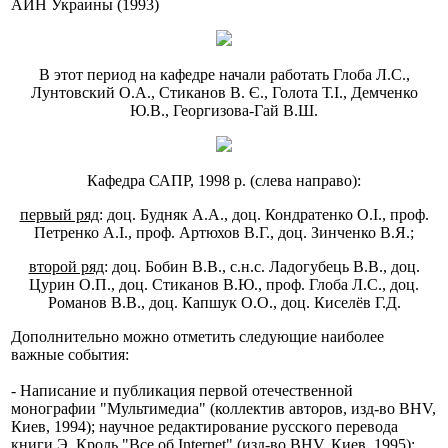
АИН Украины (1993)
В этот период на кафедре начали работать Глоба Л.С.,
Лунтовский О.А., Стиканов В. Є., Голота Т.І., Демченко
Ю.В., Георгизова-Гай В.Ш.
Кафедра САПР, 1998 р. (слева направо):
первый ряд
: доц. Будняк А.А., доц. Кондратенко О.І., проф.
Петренко А.І., проф. Артюхов В.Г., доц. Зинченко В.Я.;
второй ряд
: доц. Бобин В.В., с.н.с. Ладогубець В.В., доц.
Цурин О.П., доц. Стиканов В.Ю., проф. Глоба Л.С., доц.
Романов В.В., доц. Капшук О.О., доц. Киселёв Г.Д.
Дополнительно можно отметить следующие наиболее
важные события:
- Написание и публикация первой отечественной
монографии "Мультимедиа" (коллектив авторов, изд-во BHV,
Киев, 1994); научное редактирование русского перевода
книги Э.
Кроль "Все об Internet" (изд-во BHV, Киев, 1995);