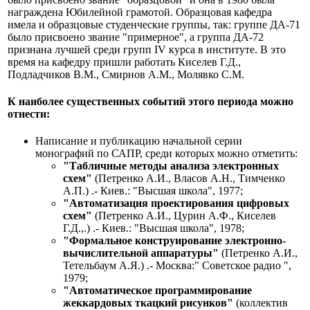
награждена Юбилейной грамотой. Образцовая кафедра
имела и образцовые студенческие группы, так: группе ДА-71
было присвоено звание "примерное", а группа ДА-72
признана лучшей среди групп IV курса в институте. В это
время на кафедру пришли работать Киселев Г.Д.,
Подладчиков В.М., Смирнов А.М., Молявко С.М.
К наиболее существенных событий этого периода можно
отнести:
Написание и публикацию начальной серии
монографий по САПР, среди которых можно отметить:
"Табличные методы анализа электронных
схем"
(Петренко А.И., Власов А.Н., Тимченко
А.П.) .- Киев.: "Высшая школа", 1977;
"Автоматизация проектирования цифровых
схем"
(Петренко А.И., Цурин А.Ф., Киселев
Г.Д.,.) .- Киев.: "Высшая школа", 1978;
"Формальное конструирование электронно-
вычислительной аппаратуры"
(Петренко А.И.,
Тетельбаум А.Я.) .- Москва:" Советское радио ",
1979;
"Автоматическое программирование
жеккардовых ткацкий рисунков"
(коллектив