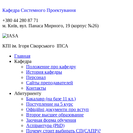
Кафедра Системного Проектування
+380 44 280 87 71
м. Київ, вул. Панаса Мирного, 19 (корпус №26)
КПІ ім. Ігоря Сікорського ІПСА
Главная
Кафедра
Положение про кафедру
История кафедры
Персонал
Сайты преподавателей
Контакты
Абитуриенту
Бакалавр (на базе 11 кл.)
Поступление на 5 курс
Офіційні документи про вступ
Второе высшее образование
Заочная форма обучения
Aспірантура (PhD)
Почему стоит выбирать СП(САПР)?