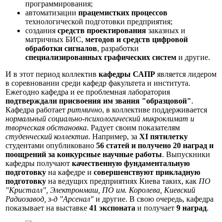
программирования;
автоматизации
працемистких процессов
технологической подготовки предприятия;
создания
средств проектирования
заказных и
матричных БИС,
методов и средств цифровой
обработки сигналов
, разработки
специализированных графических систем
и другие.
И в этот период коллектив
кафедры САПР
является лидером
в соревновании среди кафедр факультета и института.
Ежегодно кафедра и ее проблемная лаборатория
подтверждали присвоения им звания "образцовой"
.
Кафедра работает
ритмично
, в коллективе поддерживается
нормальный социально-психологический микроклимат и
творческая обстановка
. Радует своим показателям
студенческий коллектив
. Например, за
XI пятилетку
студентами опубликовано
56 статей и получено 20 наград и
поощрений за конкурсные научные работы
. Выпускники
кафедры получают
качественную фундаментальную
подготовку
на кафедре и
совершенствуют прикладную
подготовку
на ведущих предприятиях Киева таких, как
ПО
"Кристалл", Электронмаш, ПО им. Королева, Киевский
Радиозавод, з-д "Арсенал"
и другие. В свою очередь, кафедра
показывает на выставке
41 экспоната
и получает
9 наград
.