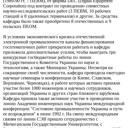
(1989-90 гг, 7 ПЕВМ), от фирмы DEC (Digital Equipment
Corporation) под контракт по проведению совместных
научно-исследовательских работ (3 ПЕВМ, 10 рабочих
станций и 8 удаленных
терминалов) и другие. За средства
кафедры было также приобретено 8 отечественных и 9
польских ПЕОМ.
В условиях экономического кризиса отечественной
электронной промышленности каналы финансирования
госптематичних работ прекратили работать и кафедра
приложила дополнительные усилия, чтобы выиграть три
конкурсные госбюджетные работы по линии
Государственного Комитета Украины по науке и
технологиям, а также Миннауки Украины. Несмотря на
сокращение своей численности, кафедра проводила ежегодно
научные семинары и конференции (в Киеве, Славском,
Верховине, Черновцах), в работе которых активно приняли
участие более 1000 инженеров и научных сотрудников,
организаций Украины и других стран ближнего зарубежья.
Кафедра приняла также активное участие в проведении по
линии Академии инженерных наук Украины международной
конференции "Состояние промышленности Украины и пути
ее возрождения" в июне 1992 г. На смену международным
связям по линии СЭВ пришло сотрудничество с
Мичиганским Государственным Университетом, с