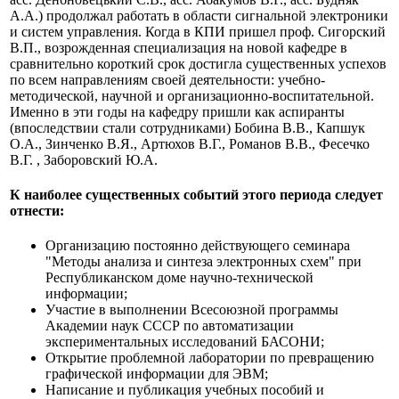
А.А.) продолжал работать в области сигнальной электроники
и систем управления. Когда в КПИ пришел проф. Сигорский
В.П., возрожденная специализация на новой кафедре в
сравнительно короткий срок достигла существенных успехов
по всем направлениям своей деятельности: учебно-
методической, научной и организационно-воспитательной.
Именно в эти годы на кафедру пришли как аспиранты
(впоследствии стали сотрудниками) Бобина В.В., Капшук
О.А., Зинченко В.Я., Артюхов В.Г., Романов В.В., Фесечко
В.Г. , Заборовский Ю.А.
К наиболее существенных событий этого периода следует
отнести:
Организацию постоянно действующего семинара
"Методы анализа и синтеза электронных схем" при
Республиканском доме научно-технической
информации;
Участие в выполнении Всесоюзной программы
Академии наук СССР по автоматизации
экспериментальных исследований БАСОНИ;
Открытие проблемной лаборатории по превращению
графической информации для ЭВМ;
Написание и публикация учебных пособий и