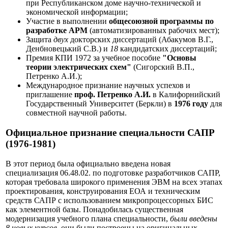
при Республиканском доме научно-технической и
экономической информации;
Участие в выполнении
общесоюзной программы по
разработке АРМ
(автоматизированных рабочих мест);
Защита
двух
докторских диссертаций (Абакумов В.Г.,
Денбновецький С.В.) и
18
кандидатских диссертаций;
Премия КПИ 1972 за учебное пособие
"Основы
теории электрических схем"
(Сигорский В.П.,
Петренко А.И.);
Международное признание научных успехов и
приглашение
проф. Петренко А.И.
в Калифорнийский
Государственный Университет (Беркли) в
1976 году
для
совместной научной работы.
Официальное признание специальности САПР
(1976-1981)
В этот период была официально введена новая
специализация 06.48.02. по подготовке разработчиков САПР,
которая требовала широкого применения ЭВМ на всех этапах
проектирования, конструирования ЕОА и техническим
средств САПР с использованием микропроцессорных БИС
как элементной базы. Понадобилась существенная
модернизация учебного плана специальности,
были введены
8 новых курсов
, они были построены на оригинальных