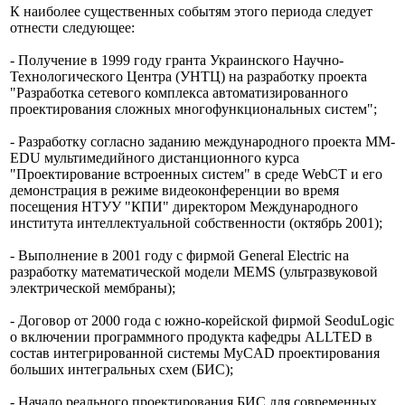
К наиболее существенных событям этого периода следует
отнести следующее:
- Получение в 1999 году гранта Украинского Научно-
Технологического Центра (УНТЦ) на разработку проекта
"Разработка сетевого комплекса автоматизированного
проектирования сложных многофункциональных систем";
- Разработку согласно заданию международного проекта MM-
EDU мультимедийного дистанционного курса
"Проектирование встроенных систем" в среде WebCT и его
демонстрация в режиме видеоконференции во время
посещения НТУУ "КПИ" директором Международного
института интеллектуальной собственности (октябрь 2001);
- Выполнение в 2001 году с фирмой General Electric на
разработку математической модели MEMS (ультразвуковой
электрической мембраны);
- Договор от 2000 года с южно-корейской фирмой SeoduLogic
о включении программного продукта кафедры ALLTED в
состав интегрированной системы MyCAD проектирования
больших интегральных схем (БИС);
- Начало реального проектирования БИС для современных