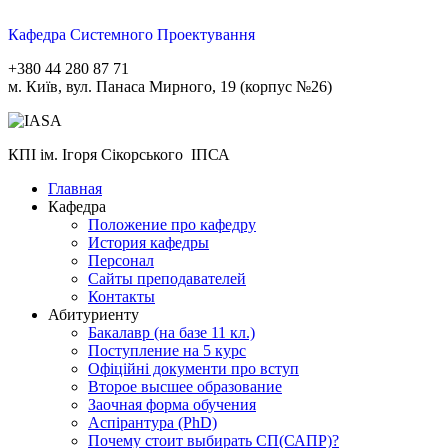
Кафедра Системного Проектування
+380 44 280 87 71
м. Київ, вул. Панаса Мирного, 19 (корпус №26)
КПІ ім. Ігоря Сікорського ІПСА
Главная
Кафедра
Положение про кафедру
История кафедры
Персонал
Сайты преподавателей
Контакты
Абитуриенту
Бакалавр (на базе 11 кл.)
Поступление на 5 курс
Офіційні документи про вступ
Второе высшее образование
Заочная форма обучения
Aспірантура (PhD)
Почему стоит выбирать СП(САПР)?