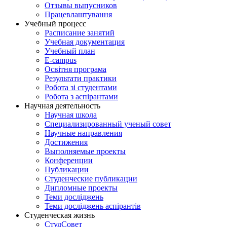
Отзывы выпусников
Працевлаштування
Учебный процесс
Расписание занятий
Учебная документация
Учебный план
E-campus
Освітня програма
Результати практики
Робота зі студентами
Робота з аспірантами
Научная деятельность
Научная школа
Специализированный ученый совет
Научные направления
Достижения
Выполняемые проекты
Конференции
Публикации
Студенческие публикации
Дипломные проекты
Теми досліджень
Теми досліджень аспірантів
Студенческая жизнь
СтудСовет