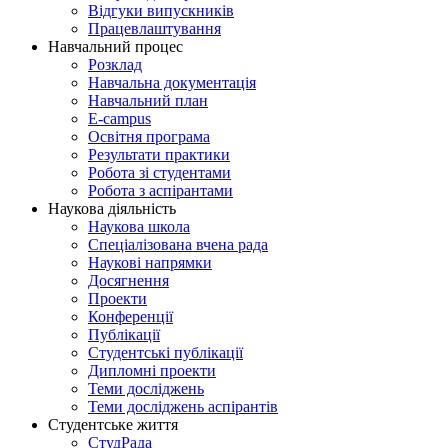
Відгуки випускників
Працевлаштування
Навчальний процес
Розклад
Навчальна документація
Навчальний план
E-campus
Освітня програма
Результати практики
Робота зі студентами
Робота з аспірантами
Наукова діяльність
Наукова школа
Спеціалізована вчена рада
Наукові напрямки
Досягнення
Проекти
Конференції
Публікації
Студентські публікації
Дипломні проекти
Теми досліджень
Теми досліджень аспірантів
Студентське життя
СтудРада