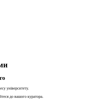
ми
го
су університету.
йтеся до вашого куратора.