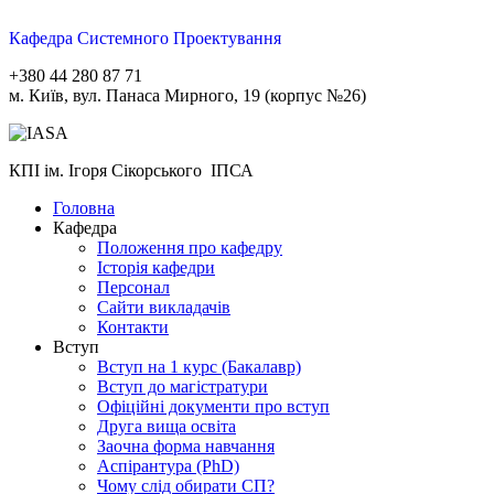
Кафедра Системного Проектування
+380 44 280 87 71
м. Київ, вул. Панаса Мирного, 19 (корпус №26)
КПІ ім. Ігоря Сікорського ІПСА
Головна
Кафедра
Положення про кафедру
Історія кафедри
Персонал
Сайти викладачів
Контакти
Вступ
Вступ на 1 курс (Бакалавр)
Вступ до магістратури
Офіційні документи про вступ
Друга вища освіта
Заочна форма навчання
Aспірантура (PhD)
Чому слід обирати СП?