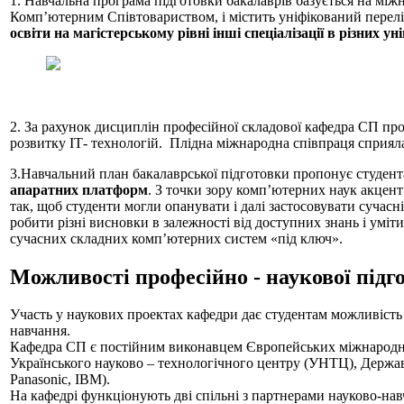
1. Навчальна програма підготовки бакалаврів базується на між
Комп’ютерним Співтовариством, і містить уніфікований перелі
освіти на магістерському рівні інші спеціалізації в різних ун
2. За рахунок дисциплін професійної складової кафедра СП пр
розвитку ІТ- технологій. Плідна міжнародна співпраця сприяла
3.Навчальний план бакалаврської підготовки пропонує студент
апаратних платформ
. З точки зору комп’ютерних наук акцент
так, щоб студенти могли опанувати і далі застосовувати суча
робити різні висновки в залежності від доступних знань і у
сучасних складних комп’ютерних систем «під ключ».
Можливості професійно - наукової підг
Участь у наукових проектах кафедри дає студентам можливість
навчання.
Кафедра СП є постійним виконавцем Європейських міжнародни
Українського науково – технологічного центру (УНТЦ), Державн
Panasonic, IBM).
На кафедрі функціонують дві спільні з партнерами науково-навч