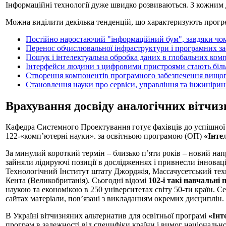
Інформаційні технології дуже швидко розвиваються. З кожним 
Можна виділити декілька тенденцій, що характеризують прогрес
Постійно наростаючий "інформаційний бум", завдяки чом
Перенос обчислювальної інфраструктури і програмних за
Пошук і інтелектуальна обробка даних в глобальних ком
Інтерфейси людини з цифровими пристроями стають біль
Створення компонентів програмного забезпечення вищого 
Становлення науки про сервіси, управління та інжинірин
Врахування досвіду аналогічних вітчи
Кафедра Системного Проектування готує фахівців до успішної п
122-«комп’ютерні науки». за освітньою програмою (ОП)
«Iнте
За минулий короткий термін – близько п’яти років – новий напр
зайняли лідируючі позиції в дослідженнях і привнесли інноваці
Технологічний Інститут штату Джорджія, Массачусетський тех
Кента (Великобританія). Сьогодні відомі
102-і такі навчальні
наукою та економікою в 250 університетах світу 50-ти країн. С
сайтах матеріали, пов’язані з викладанням окремих дисциплін.
В Україні вітчизняних альтернатив для освітньої програмі
«Iнт
програм в залежності від специфіки країни і вимог національної