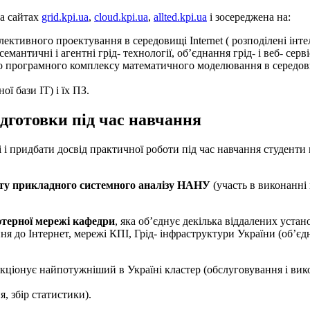
на сайтах
grid.kpi.ua
,
cloud.kpi.ua
,
allted.kpi.ua
і зосереджена на:
ективного проектування в середовищі Іnternet ( розподілені інте
мантичні і агентні грід- технології, об’єднання грід- і веб- серві
о програмного комплексу математичного моделювання в середови
ї бази ІТ) і їх ПЗ.
дготовки під час навчання
і і придбати досвід практичної роботи під час навчання студент
туту прикладного системного аналізу НАНУ
(участь в виконанн
ютерної мережі кафедри
, яка об’єднує декілька віддалених уст
 до Інтернет, мережі КПІ, Грід- інфраструктури України (об’єдн
нкціонує найпотужніший в Україні кластер (обслуговування і ви
 збір статистики).