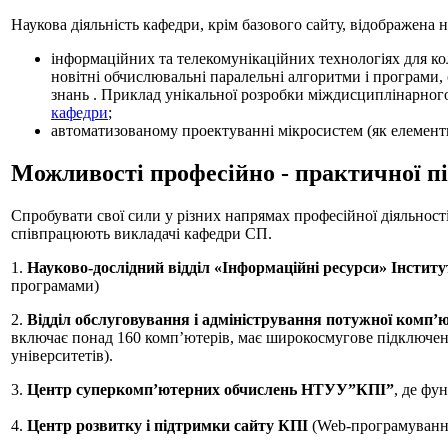
Наукова діяльність кафедри, крім базового сайту, відображена 
інформаційних та телекомунікаційних технологіях для кол
новітні обчислювальні паралельні алгоритми і програми, се
знань . Приклад унікальної розробки міждисциплінарног
кафедри
;
автоматизованому проектуванні мікросистем (як елементно
Можливості професійно - практичної пі
Спробувати свої сили у різних напрямах професійної діяльност
співпрацюють викладачі кафедри СП.
1.
Науково-дослідний відділ «Інформаційні ресурси» Інсти
програмами)
2.
Відділ обслуговування і адміністрування потужної комп’
включає понад 160 комп’ютерів, має широкосмугове підключення
університетів).
3.
Центр суперкомп’ютерних обчислень НТУУ”КПІ”
, де фу
4.
Центр розвитку і підтримки сайту КПІ
(Web-програмування,