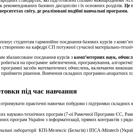
народних стандартах, які підготовлені спільно міжнародними Ас
к рекомендованих базових дисциплін і їх основних розділів.
Це 
іверситетах світу, де реалізовані подібні навчальні програми.
опонує студентам гармонійне поєднання базових курсів з комп’ют
 створенню на кафедрі СП потужної сучасної матеріально-технічн
ам збалансоване поєднання курсів з
комп’ютерних наук, обчисл
 робиться на програмне забезпечення, програмування, алгоритміз
сні програмні засоби математичних обчислень, включаючи викона
міти приймити рішення. Вивчення складних програмно-апаратних 
отовки під час навчання
 отримувати практичні навички побудови і підтримки складних к
х науково-технічних програм (7-ої Рамочної Програми ЄС, Рам
их програм України з інформатизації, прямих контрактів з рядом
альні лабораторії КПІ-Мелексіс (Бельгія) і ІПСА-Miratech (Украї