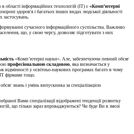
 в області інформаційних технологій (ІТ) є
«Комп’ютерні
охороні здоров'я і багатьох інших видах людської діяльності
 застосувань.
у формуванні сучасного інформаційного суспільства. Важливо
аселення, що, у свою чергу, дозволяє підготувати з них
льність
«Комп’ютерні науки». Але, забезпечуючи певний обсяг
бою
професіональною складовою
, яка визначається у
ж відмінності у освітньо-наукових програмах багато в чому
 ІТ фірмами тощо.
бсяг знань і умінь випускника за спеціалізацією
вибраної Вами спеціалізації відображені тенденції розвитку
ологій, що тільки зараз впроваджуються? Чи буде Ви в змозі