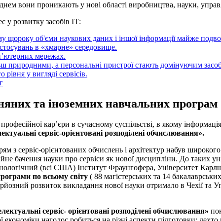
днем вони проникають у нові області виробництва, науки, управл
 у розвитку засобів ІТ:
у щороку об'єми наукових даних і іншої інформації майже подв
стосувань в «хмарне» середовище.
п’ютерних мережах.
ш природними, а персональні пристрої стають домінуючим засоб
рівня у вигляді сервісів.
г
зняних та іноземних навчальних програм
рофесійної кар’єри в сучасному суспільстві, в якому інформація
лектуальнi сервiс-орiєнтованi розподiленi обчислювання».
ям з сервіс-орієнтованих обчислень і архітектур набув широкого
йне бачення науки про сервіси як нової дисципліни. До таких уні
нологічний (всі США) Інститут Фраунгофера, Університет Карлш
 програми по всьому світу
( 88 магістерських та 14 бакалаврськи
ерйозний розвиток викладання нової науки отримало в Чехії та У
електуальнi сервiс- орiєнтованi розподiленi обчислювання»
пок
 економіки наголос робиться на різні аспекти підготовки: дехто п