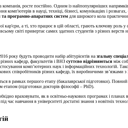
на компанія, росте постійно. Одним із найпопулярніших напрямків
комп'ютерів в науці, техніці, бізнесі, комунікаціях і розвагах, 
я та програмно-апаратних систем
для широкого кола практичних
ї кар'єри, а ті, хто працює в цій області, грають ключову роль 
всьому світі привертає самих здатних студентів з різних верств н
2016 року будуть проводити набір абітурієнтів на
згальну спеціа
и різних кафедр, факультетів і ВНЗ
суттєво відрізняються
між со
застосування комп’ютерних наук і інформаційних технологій. Тако
укових співробітників різних кафедр, їх виробничими зв’язками з
ся в рамках першого етапу (бакалаврської підготовки). Повний о
ім етапом (підготовки докторів філософії – PhD).
еобхідно враховувати, як в освітньо-наукових програмах і планах 
 під час навчання в університеті достатні знання з новітніх техн
гій