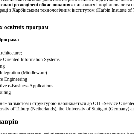
нтованi розподiленi обчислювання»
вивчалися і порівнювалися пр
івпраці з Харбінським технологічним інститутом (Harbin Institute of
х освітніх програм
рограма
rchitecture;
 Oriented Information Systems
ing
 Integration (Middleware)
re Engineering
tive e-Business Applications
puting
» за змістом і структурою наближається до ОП «Service Oriented A
ty of Tilburg (Netherlands), the University of Stuttgart (Germany) an
лаврів