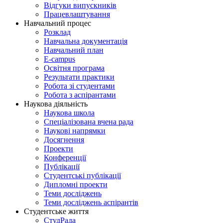
Відгуки випускників
Працевлаштування
Навчальний процес
Розклад
Навчальна документація
Навчальний план
E-campus
Освітня програма
Результати практики
Робота зі студентами
Робота з аспірантами
Наукова діяльність
Наукова школа
Спеціалізована вчена рада
Наукові напрямки
Досягнення
Проекти
Конференції
Публікації
Студентські публікації
Дипломні проекти
Теми досліджень
Теми досліджень аспірантів
Студентське життя
СтудРада