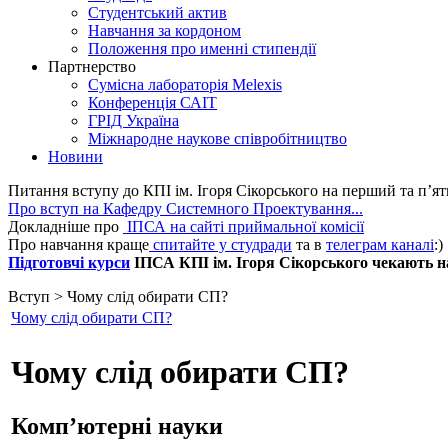
Студентський актив
Навчання за кордоном
Положення про именні стипендії
Партнерство
Сумісна лабораторія Melexis
Конференція САІТ
ГРІД Україна
Міжнародне наукове співробітництво
Новини
Питання вступу до КПІ ім. Ігоря Сікорського на перший та п’ят
Про вступ на Кафедру Системного Проектування...
Докладніше про
ІПСА на сайті приймальної комісії
Про навчання краще
спитайте у студради
та в
телеграм каналі
:)
Підготовчі курси
ІПСА КПІ ім. Ігоря Сікорського чекають на 
Вступ > Чому слід обирати СП?
Чому слід обирати СП?
Чому слід обирати СП?
Комп’ютерні науки