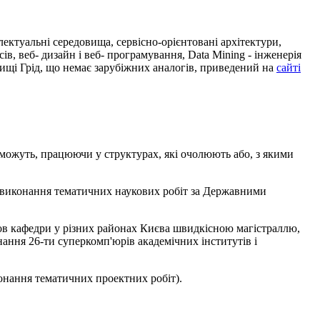
лектуальні середовища, сервісно-орієнтовані архітектури,
сів, веб- дизайн і веб- програмування, Data Mining - інженерія
щі Грід, що немає зарубіжних аналогів, приведений на
сайті
и можуть, працюючи у структурах, які очолюють або, з якими
і виконання тематичних наукових робіт за Державними
анов кафедри у різних районах Києва швидкісною магістраллю,
ання 26-ти суперкомп'юрів академічних інститутів і
конання тематичних проектних робіт).