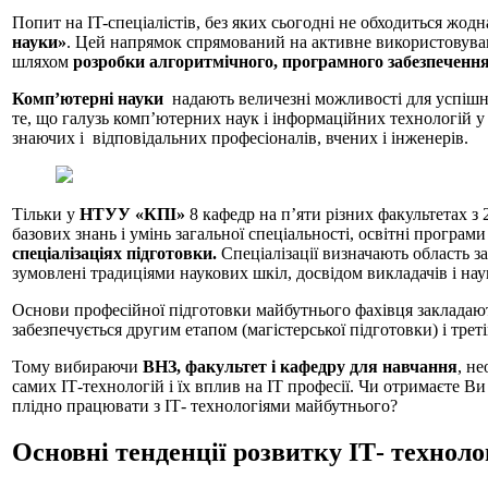
Попит на IT-спеціалістів, без яких сьогодні не обходиться жод
науки»
. Цей напрямок спрямований на активне використовування 
шляхом
розробки алгоритмічного, програмного забезпеченн
Комп’ютерні науки
надають величезні можливості для успішно
те, що галузь комп’ютерних наук і інформаційних технологій у 
знаючих і відповідальних професіоналів, вчених і інженерів.
Тільки у
НТУУ «КПІ»
8 кафедр на п’яти різних факультетах з 
базових знань і умінь загальної спеціальності, освітні програм
спеціалізаціях підготовки.
Спеціалізації визначають область 
зумовлені традиціями наукових шкіл, досвідом викладачів і на
Основи професійної підготовки майбутнього фахівця закладають
забезпечується другим етапом (магістерської підготовки) і трет
Тому вибираючи
ВНЗ,
факультет і кафедру для навчання
, н
самих ІТ-технологій і їх вплив на ІТ професії. Чи отримаєте Ви
плідно працювати з ІТ- технологіями майбутнього?
Основні тенденції розвитку ІТ- техноло