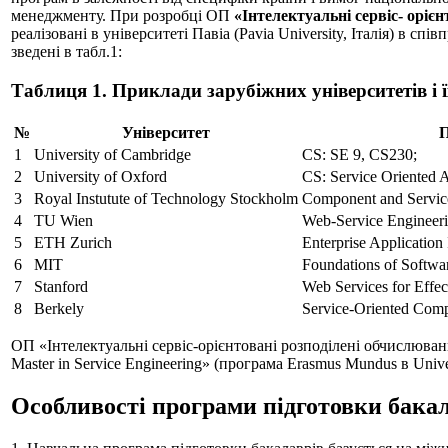
менеджменту. При розробці ОП
«Iнтелектуальнi сервiс- орiє
реалізовані в університеті Павіа (Pavia University, Італія) в сп
зведені в табл.1:
Таблиця 1. Приклади зарубіжних університетів і ї
№
Університет
П
1
University of Cambridge
CS: SE 9, CS230;
2
University of Oxford
CS: Service Oriented A
3
Royal Instutute of Technology Stockholm
Component and Service
4
TU Wien
Web-Service Engineer
5
ETH Zurich
Enterprise Application
6
MIT
Foundations of Softwa
7
Stanford
Web Services for Effec
8
Berkely
Service-Oriented Com
ОП «Iнтелектуальнi сервiс-орiєнтованi розподiленi обчислювання
Master in Service Engineering» (програма Erasmus Mundus в Universi
Особливості програми підготовки бака