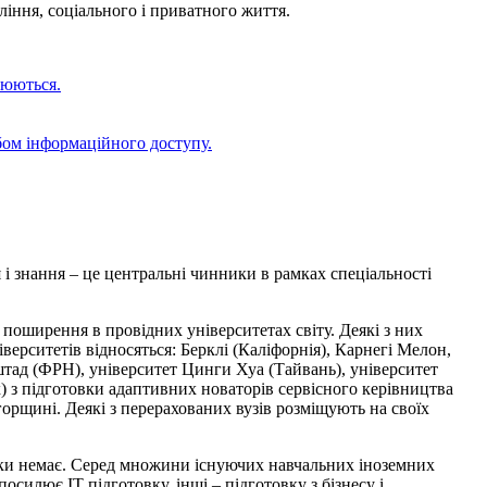
іння, соціального і приватного життя.
оюються.
ом інформаційного доступу.
 і знання – це центральні чинники в рамках спеціальності
 поширення в провідних університетах світу. Деякі з них
верситетів відносяться: Берклі (Каліфорнія), Карнегі Мелон,
тад (ФРН), університет Цинги Хуа (Тайвань), університет
х) з підготовки адаптивних новаторів сервісного керівництва
горщині. Деякі з перерахованих вузів розміщують на своїх
и немає. Серед множини існуючих навчальних іноземних
осилює ІТ підготовку, інші – підготовку з бізнесу і