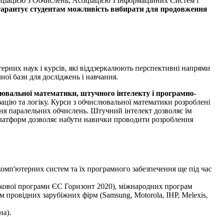
оціацією з Обчислень, Асоціацією з Інформаційних Систем і
гарантує студентам можливість вибирати для продовження
ерних наук і курсів, які віддзеркалюють перспективні напрями
ої бази для досліджень і навчання.
ювальної математики, штучного інтелекту
і програмно-
ацію та логіку. Курси з обчислювальної математики розроблені
ння паралельних обчислень. Штучний інтелект дозволяє їм
платформ дозволяє набути навички проводити розроблення
омп'ютерних систем та їх програмного забезпечення ще під час
кової програми ЄС Горизонт 2020), міжнародних програм
 провідних зарубіжних фірм (Samsung, Motorola, IHP, Melexis,
на).