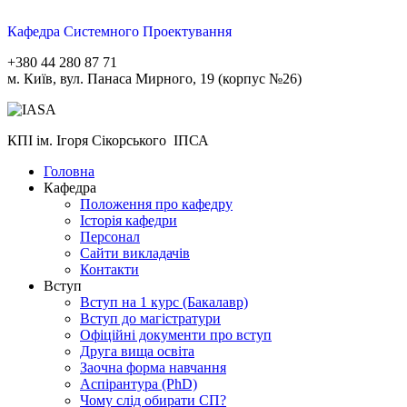
Кафедра Системного Проектування
+380 44 280 87 71
м. Київ, вул. Панаса Мирного, 19 (корпус №26)
КПІ ім. Ігоря Сікорського ІПСА
Головна
Кафедра
Положення про кафедру
Історія кафедри
Персонал
Сайти викладачів
Контакти
Вступ
Вступ на 1 курс (Бакалавр)
Вступ до магістратури
Офіційні документи про вступ
Друга вища освіта
Заочна форма навчання
Aспірантура (PhD)
Чому слід обирати СП?