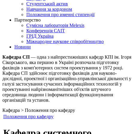
Студентський актив
Навчання за кордоном
Положення про именні стипендії
Партнерство
Сумісна лабораторія Melexis
Конференція САІТ
ГРІД Україна
Міжнародне наукове співробітництво
Новини
Кафедра СП
— одна з найпрестижніших кафедр КПІ ім. Ігоря
Сікорського, яка першою в Україні розпочала підготовку
фахівців з комп'ютерних систем проектування у 1972 році.
Кафедра СП здійснює підготовку фахівців для науково-
дослідної, проектної і організаційно-управлінської діяльності у
галузі застосування сучасних інформаційних технологій у
проектуванні найрізноманітніших об'єктів штучного
середовища людини і інформатизації функціонування
організацій та установ.
Кафедра > Положення про кафедру
Положення про кафедру
Кафедра системного