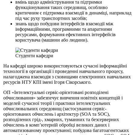
вмінь щодо адміністрування та підтримки
функціонування таких середовищ, особливо
критичним є підтримка взаємодії в динаміці, наприклад
під час руху транспортних засобів;
знань щодо побудови інтерфейсів взаємодії між
інформаційними, програмними та апаратними
ресурсами, формування ефективних інтерфейсів
користувача (машини або людини).
Студенти кафедри
На кафедрі широко використовуються сучасні інформаційні
технології в організації і проведенні навчального процесу,
налагоджена взаємодія з сховищами електронних навчальних
ресурсів НТУ КПІ імені Ігоря Сікорського.
ОП «Інтелектуальні сервiс-орiєнтованi розподілені
обчислювання» забезпечує вивчення новітніх концепцій і
моделей сучасної теорії і практики інтелектуальних
обчислювальних середовищ (застосування сервіс-
орієнтованих обчислень і архітектур (SOA та SOC),
розподілених грід-, хмарних, туманних та безсерверних
обчислень в комп’ютерній обробці великих даних і
автоматизованому проектуванні; побудова багатоагентських