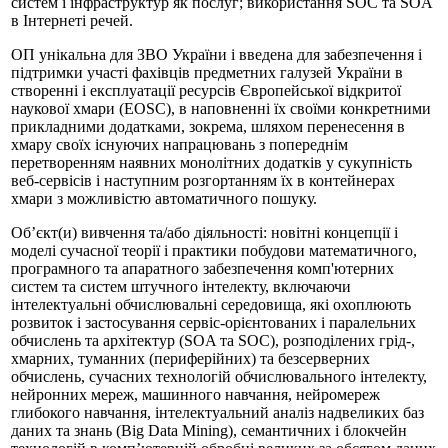
систем і інфраструктур як послуг; використання SOC та SOA
в Інтернеті речей.
ОП унікальна для ЗВО України і введена для забезпечення і
підтримки участі фахівців предметних галузей України в
створенні і експлуатації ресурсів Європейської відкритої
наукової хмари (EOSC), в наповненні їх своїми конкретними
прикладними додатками, зокрема, шляхом перенесення в
хмару своїх існуючих напрацювань з попереднім
перетворенням наявних монолітних додатків у сукупність
веб-сервісів і наступним розгортанням їх в контейнерах
хмари з можливістю автоматичного пошуку.
Об’єкт(и) вивчення та/або діяльності: новітні концепції і
моделі сучасної теорії і практики побудови математичного,
програмного та апаратного забезпечення комп'ютерних
систем та систем штучного інтелекту, включаючи
інтелектуальні обчислювальні середовища, які охоплюють
розвиток і застосування сервіс-орієнтованих і паралельних
обчислень та архітектур (SOA та SOC), розподілених грід-,
хмарних, туманних (периферійних) та безсерверних
обчислень, сучасних технологій обчислювального інтелекту,
нейронних мереж, машинного навчання, нейромереж
глибокого навчання, інтелектуальний аналіз надвеликих баз
даних та знань (Big Data Mining), семантичних і блокчейн