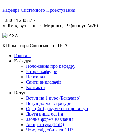
Кафедра Системного Проектування
+380 44 280 87 71
м. Київ, вул. Панаса Мирного, 19 (корпус №26)
КПІ ім. Ігоря Сікорського ІПСА
Головна
Кафедра
Положення про кафедру
Історія кафедри
Персонал
Сайти викладачів
Контакти
Вступ
Вступ на 1 курс (Бакалавр)
Вступ до магістратури
Офіційні документи про вступ
Друга вища освіта
Заочна форма навчання
Aспірантура (PhD)
Чому слід обирати СП?