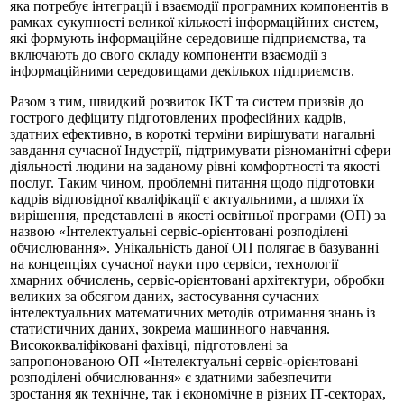
яка потребує інтеграції і взаємодії програмних компонентів в
рамках сукупності великої кількості інформаційних систем,
які формують інформаційне середовище підприємства, та
включають до свого складу компоненти взаємодії з
інформаційними середовищами декількох підприємств.
Разом з тим, швидкий розвиток ІКТ та систем призвів до
гострого дефіциту підготовлених професійних кадрів,
здатних ефективно, в короткі терміни вирішувати нагальні
завдання сучасної Індустрії, підтримувати різноманітні сфери
діяльності людини на заданому рівні комфортності та якості
послуг. Таким чином, проблемні питання щодо підготовки
кадрів відповідної кваліфікації є актуальними, а шляхи їх
вирішення, представлені в якості освітньої програми (ОП) за
назвою «Iнтелектуальнi сервiс-орiєнтованi розподiленi
обчислювання». Унікальність даної ОП полягає в базуванні
на концепціях сучасної науки про сервіси, технології
хмарних обчислень, сервіс-орієнтовані архітектури, обробки
великих за обсягом даних, застосування сучасних
інтелектуальних математичних методів отримання знань із
статистичних даних, зокрема машинного навчання.
Висококваліфіковані фахівці, підготовлені за
запропонованою ОП «Iнтелектуальнi сервiс-орiєнтованi
розподiленi обчислювання» є здатними забезпечити
зростання як технічне, так і економічне в різних ІТ-секторах,