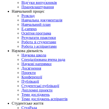
Відгуки випускників
Працевлаштування
Навчальний процес
Розклад
Навчальна документація
Навчальний план
E-campus
Освітня програма
Результати практики
Робота зі студентами
Робота з аспірантами
Наукова діяльність
Наукова школа
Спеціалізована вчена рада
Наукові напрямки
Досягнення
Проекти
Конференції
Публікації
Студентські публікації
Дипломні проекти
Теми досліджень
Теми досліджень аспірантів
Студентське життя
СтудРада