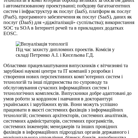
технологій в комп’ютерній обробці великих за обсягом даних
і автоматизованому проектуванні; побудову багатоагентних
систем і інфраструктур як послуг (IaaS), платформ як послуг
(PaaS), програмного забезпечення як послуг (SaaS), даних як
послуг (DaaS) для «діджіталізації» суспільства); використання
SOC та SOA в Інтернеті речей та в прикладних додатках
EOSC.
Під час захисту дипломних проектів. Комісія у
складі Петренко А.І. і Кисельова Г.Д.
Областями працевлаштування випускників є вітчизняні та
зарубіжні наукові центри та ІТ компанії з розробки і
створення нових перспективних комп’ютерних систем і
технологій та інші підприємства по супроводу та
обслуговування сучасних інформаційних систем і
технологічних комплексів. Випускники добре адаптовані до
умов роботи за кордоном і навчання в докторантурі
українських і зарубіжних вузів. Вони можуть успішно
працювати в якості системних фахівців з інформаційних
технологій; системних архітекторів, системних аналітиків,
системних адміністраторів, системних програмістів,
системних інженерів; менеджерів та інших провідних
фахівців в інформаційних підрозділах органів державного і
муніципального управління, бізнесу, банків, виробництва,