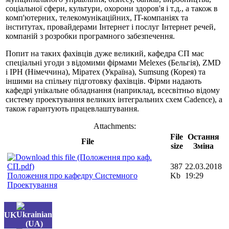
соціальної сфери, культури, охорони здоров'я і т.д., а також в
комп'ютерних, телекомунікаційних, IT-компаніях та
інститутах, провайдерами Інтернет і послуг Інтернет речей,
компаній з розробки програмного забезпечення.
Попит на таких фахівців дуже великий, кафедра СП має
спеціальні угоди з відомими фірмами Melexes (Бельгія), ZMD
і IPH (Німеччина), Міратех (Україна), Sumsung (Корея) та
іншими на спільну підготовку фахівців. Фірми надають
кафедрі унікальне обладнання (наприклад, всесвітньо відому
систему проектування великих інтегральних схем Cadence), а
також гарантують працевлаштування.
Attachments:
File
Остання
File
size
Зміна
387
22.03.2018
Положення про кафедру Системного
Kb
19:29
Проектування
UK