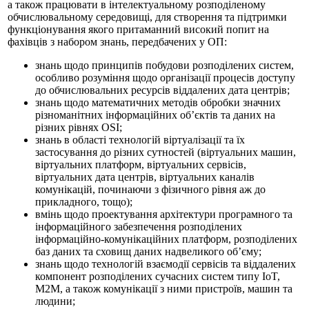
а також працювати в інтелектуальному розподіленому
обчислювальному середовищі, для створення та підтримки
функціонування якого притаманний високий попит на
фахівців з набором знань, передбачених у ОП:
знань щодо принципів побудови розподілених систем,
особливо розуміння щодо організації процесів доступу
до обчислювальних ресурсів віддалених дата центрів;
знань щодо математичних методів обробки значних
різноманітних інформаційних об’єктів та даних на
різних рівнях OSI;
знань в області технологій віртуалізації та їх
застосування до різних сутностей (віртуальних машин,
віртуальних платформ, віртуальних сервісів,
віртуальних дата центрів, віртуальних каналів
комунікацій, починаючи з фізичного рівня аж до
прикладного, тощо);
вмінь щодо проектування архітектури програмного та
інформаційного забезпечення розподілених
інформаційно-комунікаційних платформ, розподілених
баз даних та сховищ даних надвеликого об’єму;
знань щодо технологій взаємодії сервісів та віддалених
компонент розподілених сучасних систем типу IoT,
M2M, а також комунікації з ними пристроїв, машин та
людини;