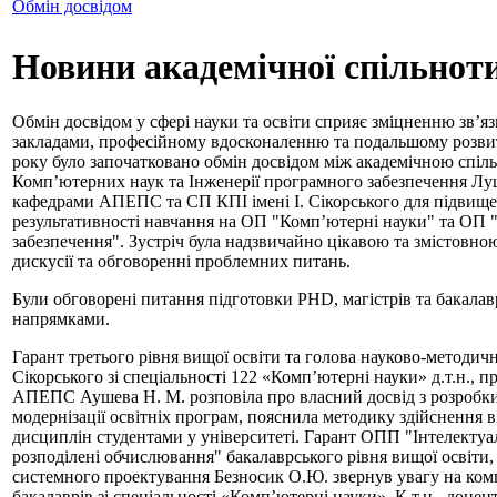
Обмін досвідом
Новини академічної спільнот
Обмін досвідом у сфері науки та освіти сприяє зміцненню зв’я
закладами, професійному вдосконаленню та подальшому розвит
року було започатковано обмін досвідом між академічною спіл
Комп’ютерних наук та Інженерії програмного забезпечення Лу
кафедрами АПЕПС та СП КПІ імені І. Сікорського для підвище
результативності навчання на ОП "Комп’ютерні науки" та ОП 
забезпечення". Зустріч була надзвичайно цікавою та змістовно
дискусії та обговоренні проблемних питань.
Були обговорені питання підготовки PHD, магістрів та бакалав
напрямками.
Гарант третього рівня вищої освіти та голова науково-методично
Сікорського зі спеціальності 122 «Комп’ютерні науки» д.т.н., 
АПЕПС Аушева Н. М. розповіла про власний досвід з розробки
модернізації освітніх програм, пояснила методику здійснення 
дисциплін студентами у університеті. Гарант ОПП "Інтелектуал
розподілені обчислювання" бакалаврського рівня вищої освіти, 
системного проектування Безносик О.Ю. звернув увагу на комп
бакалаврів зі спеціальності «Комп’ютерні науки». К.т.н., до