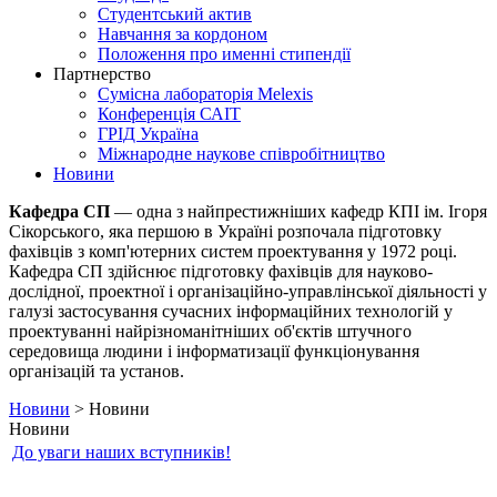
Студентський актив
Навчання за кордоном
Положення про именні стипендії
Партнерство
Сумісна лабораторія Melexis
Конференція САІТ
ГРІД Україна
Міжнародне наукове співробітництво
Новини
Кафедра СП
— одна з найпрестижніших кафедр КПІ ім. Ігоря
Сікорського, яка першою в Україні розпочала підготовку
фахівців з комп'ютерних систем проектування у 1972 році.
Кафедра СП здійснює підготовку фахівців для науково-
дослідної, проектної і організаційно-управлінської діяльності у
галузі застосування сучасних інформаційних технологій у
проектуванні найрізноманітніших об'єктів штучного
середовища людини і інформатизації функціонування
організацій та установ.
Новини
> Новини
Новини
До уваги наших вступників!