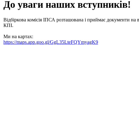
До уваги наших вступників!
Відбіркова комісія ІПСА розташована і приймає документи на в
КПІ.
Ми на картах:
https://maps.app.goo.gl/GgL35LteFQYmyagK9