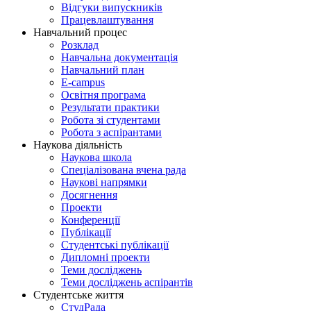
Відгуки випускників
Працевлаштування
Навчальний процес
Розклад
Навчальна документація
Навчальний план
E-campus
Освітня програма
Результати практики
Робота зі студентами
Робота з аспірантами
Наукова діяльність
Наукова школа
Спеціалізована вчена рада
Наукові напрямки
Досягнення
Проекти
Конференції
Публікації
Студентські публікації
Дипломні проекти
Теми досліджень
Теми досліджень аспірантів
Студентське життя
СтудРада