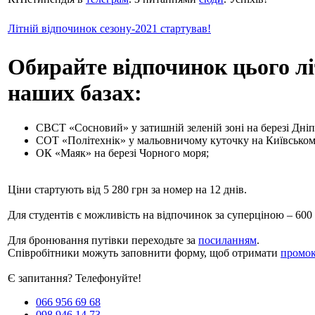
Літній відпочинок сезону-2021 стартував!
Обирайте відпочинок цього лі
наших базах:
СВСТ «Сосновий» у затишній зеленій зоні на березі Дніп
СОТ «Політехнік» у мальовничому куточку на Київськом
ОК «Маяк» на березі Чорного моря;
Ціни стартують від 5 280 грн за номер на 12 днів.
Для студентів є можливість на відпочинок за суперціною – 600 г
Для бронювання путівки переходьте за
посиланням
.
Співробітники можуть заповнити форму, щоб отримати
промок
Є запитання? Телефонуйте!
066 956 69 68
098 946 14 73