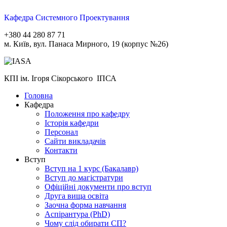
Кафедра Системного Проектування
+380 44 280 87 71
м. Київ, вул. Панаса Мирного, 19 (корпус №26)
КПІ ім. Ігоря Сікорського ІПСА
Головна
Кафедра
Положення про кафедру
Історія кафедри
Персонал
Сайти викладачів
Контакти
Вступ
Вступ на 1 курс (Бакалавр)
Вступ до магістратури
Офіційні документи про вступ
Друга вища освіта
Заочна форма навчання
Aспірантура (PhD)
Чому слід обирати СП?