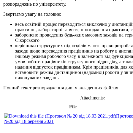
розпоряджень по університету.
Звертаємо увагу на головне:
весь освітній процес переводиться виключно у дистанцій
практичні, лабораторні заняття; проходження практики, сесі
заборонено проведення будь-яких масових заходів на терит
Сікорського
керівники структурних підрозділів мають право розробл
заходи щодо переведення працівників на роботу в диста
іншому режимі робочого часу, в залежності від функціона
умов роботи працівників структурного підрозділу, а так
надання відпусток працівникам. Крім працівників, для 
встановити режим дистанційної (надомної) роботи у зв’я
виконуваних завдань.
Повний текст розпорядження див. у вкладенних файлах
Attachments:
File
Проток
№20 від 18 березня 2021