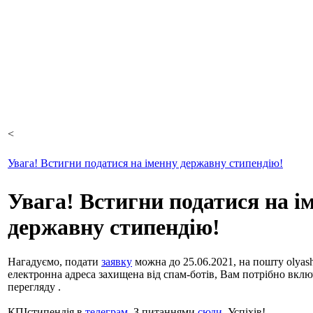
<
Увага! Встигни податися на іменну державну стипендію!
Увага! Встигни податися на і
державну стипендію!
Нагадуємо, подати
заявку
можна до 25.06.2021, на пошту
olyas
електронна адреса захищена від спам-ботів, Вам потрібно включ
перегляду
.
КПІстипендія в
телеграм
. З питаннями
сюди
. Успіхів!