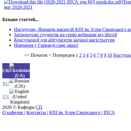
Тем
маг 2020-2021
Більше статтей...
Нагадуємо, Ярмарок вакансій КПІ ім. Ігоря Сікорського в
Запрошуємо студентів на серію вебінарів від lifecell
Консультації для абітурієнтів заочної магістратури
Навчання у Гарварді саме зараз!
<<
Початок
<
Попередня
1
2
3
4
5
6
7
8
9
10
Наступн
UK
RU
EN
2026 © Кафедра
СП
О кафедре
|
Контакты
|
КПІ ім. Ігоря Сікорського
|
ІПСА