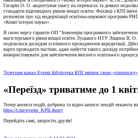
Гагарін О. О. акцентував увагу на перевагах та деяких недоліка
стандарти відповідних рівнів вищої освіти. Фахівці з КПІ імені 
розповіли про хід модернізації освітньо-наукової програми PH
«Комп’ютерні науки».
В свою чергу гаранти ОП "Інженерія програмного забезпечення
магістерського рівня вищої освіти Луцького НТУ Ліщина В. О.
поділилися досвідом успішного проходження акредитації. Дійсн
варто проводити частіше, адже набуття такого досвіду потрібно
використовувати для забезпечення якісного освітнього процесу
Телеграм канал Events Бібліотека КПІ змінює свою «прописку»
«Переїзд» триватиме до 1 квіт
Тепер анонси подій, рубрики та відео-записи лекцій чекають ва
https://t.me/events_KPILibrary
Перейдіть самі, запросіть друзів!